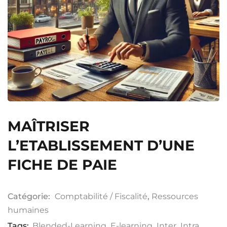
ation
ployeur
rié
mandeur d’emploi
MAÎTRISER
otre compte
L’ETABLISSEMENT D’UNE
FICHE DE PAIE
Catégorie:
Comptabilité / Fiscalité
,
Ressources
humaines
Tags:
Blended-Learning
,
E-learning
,
Inter
,
Intra
,