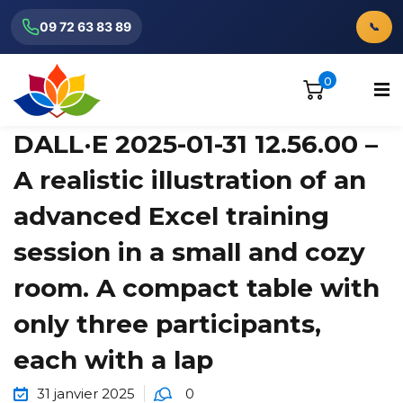
Venus Assistant
09 72 63 83 89
📞
En ligne
0
Bonjour ! 👋 Je suis l'assistant Venus
Consulting.
DALL·E 2025-01-31 12.56.00 –
Comment puis-je vous aider ?
A realistic illustration of an
advanced Excel training
ionnels
session in a small and cozy
room. A compact table with
only three participants,
each with a lap
31 janvier 2025
0