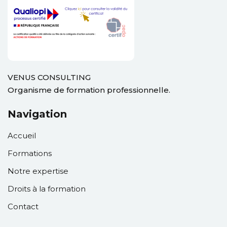
ation
ployeur
VENUS CONSULTING
rié
Organisme de formation professionnelle.
mandeur d’emploi
Navigation
otre compte
Accueil
Formations
Notre expertise
Droits à la formation
Contact