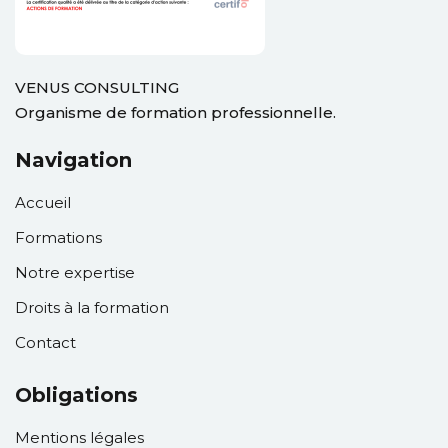
ation
VENUS CONSULTING
Organisme de formation professionnelle.
ployeur
Navigation
rié
Accueil
mandeur d’emploi
Formations
otre compte
Notre expertise
Droits à la formation
Contact
Obligations
Mentions légales