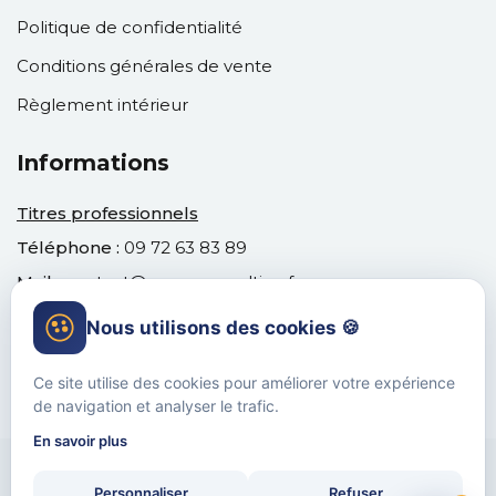
Politique de confidentialité
Conditions générales de vente
Règlement intérieur
Informations
Titres professionnels
Téléphone :
09 72 63 83 89
Mail :
contact@venusconsulting.fr
Nous utilisons des cookies 🍪
Ce site utilise des cookies pour améliorer votre expérience
de navigation et analyser le trafic.
En savoir plus
© 2017-2026 Venus Consulting. Tous Droits Réservés.
Personnaliser
Refuser