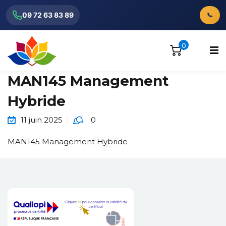
09 72 63 83 89
📞
0
MAN145 Management
Hybride
11 juin 2025
0
ionnels
MAN145 Management Hybride