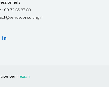
fessionnels
 :
09 72 63 83 89
act@venusconsulting.fr
loppé par
Hezign
.