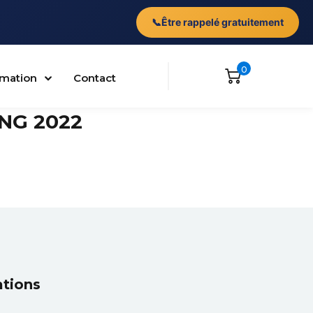
📞
Être rappelé gratuitement
0
ormation
Contact
NG 2022
ations