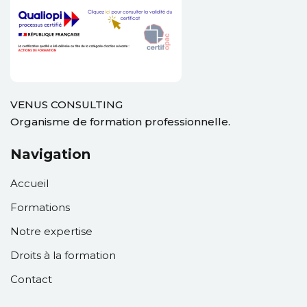
ation
ployeur
VENUS CONSULTING
rié
Organisme de formation professionnelle.
mandeur d’emploi
Navigation
otre compte
Accueil
Formations
Notre expertise
Droits à la formation
Contact