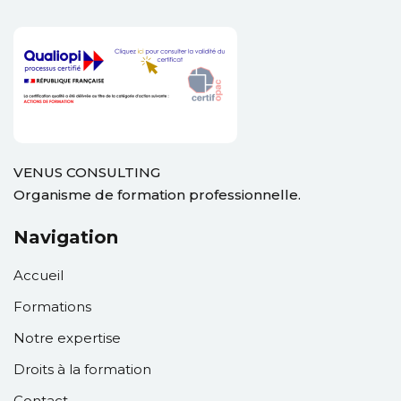
ation
ployeur
rié
VENUS CONSULTING
mandeur d’emploi
Organisme de formation professionnelle.
otre compte
Navigation
Accueil
Formations
Notre expertise
Droits à la formation
Contact