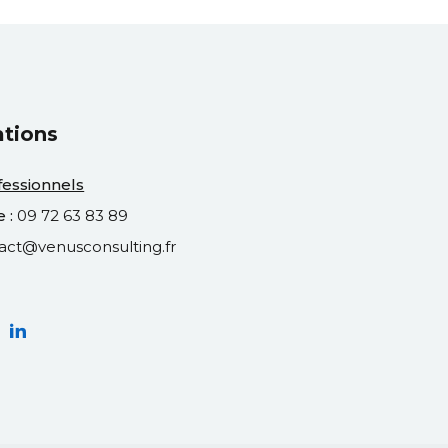
ations
fessionnels
 :
09 72 63 83 89
act@venusconsulting.fr