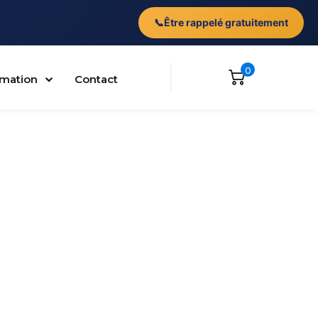
📞
Être rappelé gratuitement
0
ormation
Contact