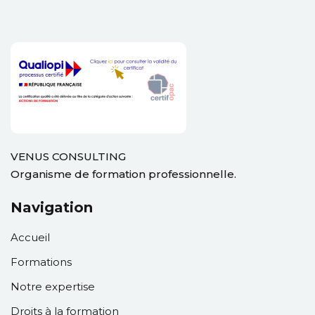
ation
ployeur
rié
mandeur d’emploi
VENUS CONSULTING
Organisme de formation professionnelle.
otre compte
Navigation
Accueil
Formations
Notre expertise
Droits à la formation