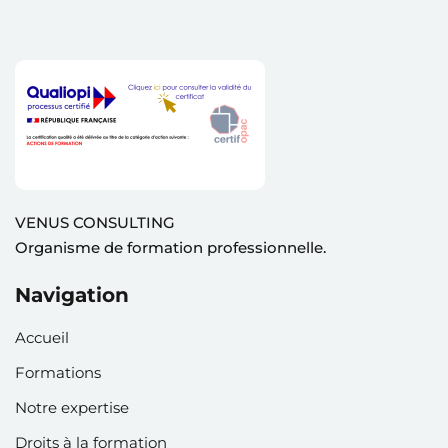
ation
ployeur
rié
mandeur d’emploi
VENUS CONSULTING
Organisme de formation professionnelle.
otre compte
Navigation
Accueil
Formations
Notre expertise
Droits à la formation