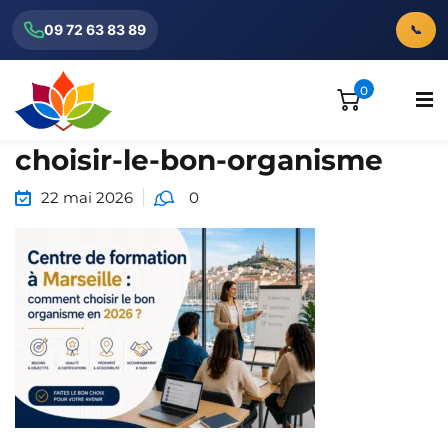
09 72 63 83 89
📞
0
choisir-le-bon-organisme
22 mai 2026
0
ionnels