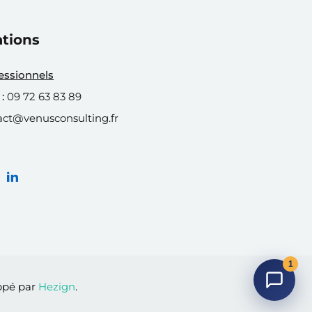
ations
fessionnels
:
09 72 63 83 89
act@venusconsulting.fr
1
oppé par
Hezign
.