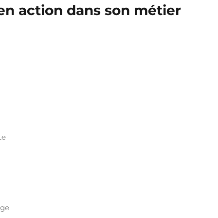
en action dans son métier
te
age