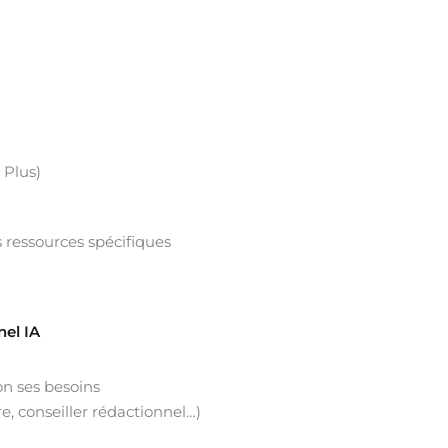
 Plus)
s ressources spécifiques
nel IA
on ses besoins
re, conseiller rédactionnel…)