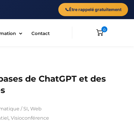
📞
Être rappelé gratuitement
0
ormation
Contact
 bases de ChatGPT et des
es
matique / SI
,
Web
tiel
,
Visioconférence