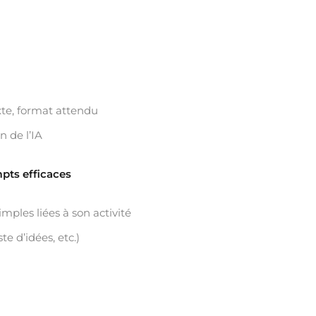
xte, format attendu
n de l’IA
mpts efficaces
mples liées à son activité
e d’idées, etc.)