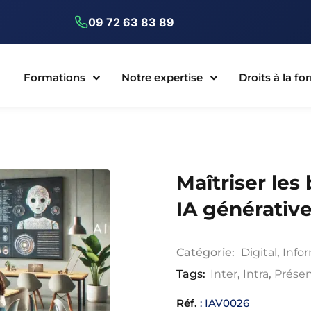
09 72 63 83 89
Formations
Notre expertise
Droits à la f
Maîtriser les
IA générativ
Catégorie:
Digital
,
Infor
Tags:
Inter
,
Intra
,
Présen
Réf.
: IAV0026