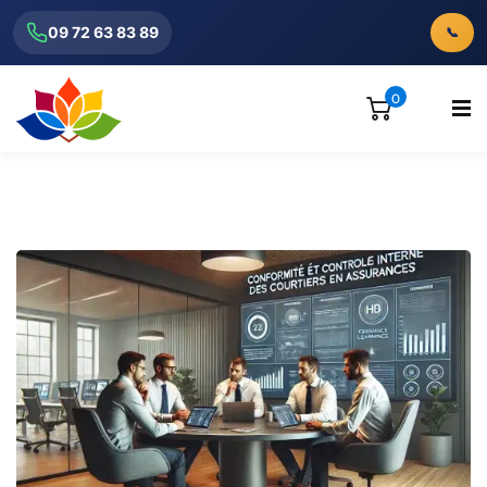
09 72 63 83 89
📞
0
ionnels