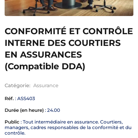
ation
CONFORMITÉ ET CONTRÔLE
ployeur
INTERNE DES COURTIERS
rié
EN ASSURANCES
mandeur d’emploi
(Compatible DDA)
otre compte
Catégorie:
Assurance
Réf.
: ASS403
Durée (en heure)
: 24.00
Public
: Tout intermédiaire en assurance. Courtiers,
managers, cadres responsables de la conformité et du
contrôle.