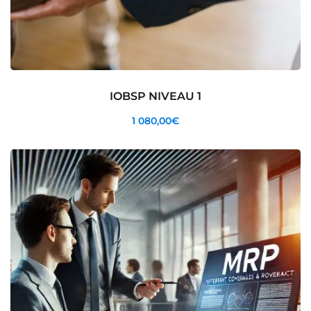
IOBSP NIVEAU 1
1 080
,00
€