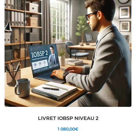
LIVRET IOBSP NIVEAU 2
1 080
,00
€