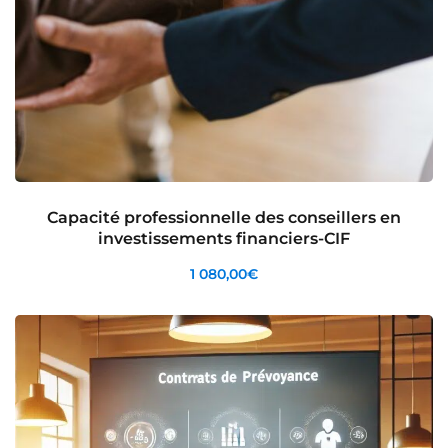
ation
ployeur
rié
mandeur d’emploi
Capacité professionnelle des conseillers en
investissements financiers-CIF
otre compte
1 080
,00
€