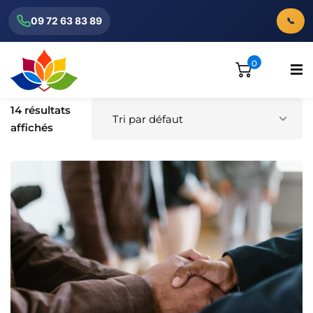
09 72 63 83 89
📞
0
14 résultats
affichés
ionnels